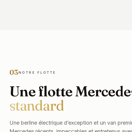
03
NOTRE FLOTTE
Une flotte Mercede
standard
TOULOUSE · FLOTTE MERCEDES
Une berline électrique d’exception et un van pre
Une flotte récente, entrete
Mercedes récents, impeccables et entretenus avec 