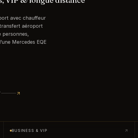
s, VIP & longue distance
port avec chauffeur
ransfert aéroport
de personnes,
 d’une Mercedes EQE
T
BUSINESS & VIP