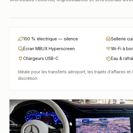
impeccable
BERLINE ÉLECTRIQUE
Mercedes EQE
GAMME SIGNATURE
100 % électrique — silence
Sellerie cui
Écran MBUX Hyperscreen
Wi-Fi à bo
Chargeurs USB-C
Eau & rafr
Idéale pour les transferts aéroport, les trajets d’affaires et
discrétion.