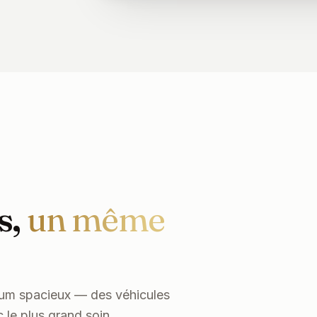
s,
un même
mium spacieux — des véhicules
nue et
le plus grand soin.