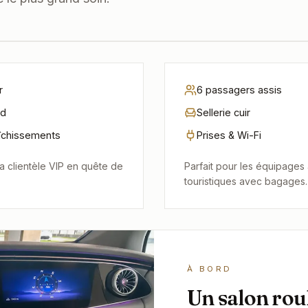
VAN PREMIUM
Mercedes Va
1 à 3 passagers
GROUPES & FAMILLES
r
6 passagers assis
rd
Sellerie cuir
aîchissements
Prises & Wi-Fi
 la clientèle VIP en quête de
Parfait pour les équipages 
touristiques avec bagages.
À BORD
Un salon rou